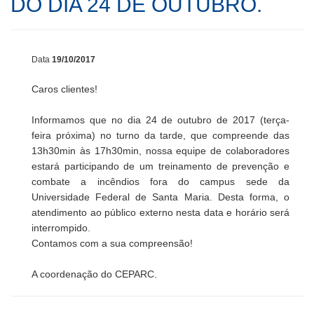
DO DIA 24 DE OUTUBRO.
QUALIDADE
VALORES
SETORES
Data
19/10/2017
POLÍTICAS
ESTRUTURA
Caros clientes!
EQUIPAMENTOS
SERVIÇOS
Informamos que no dia 24 de outubro de 2017 (terça-
EQUIPE
PROJETOS
feira próxima) no turno da tarde, que compreende das
13h30min às 17h30min, nossa equipe de colaboradores
PESQUISA
CONTATO
estará participando de um treinamento de prevenção e
combate a incêndios fora do campus sede da
EXTENSÃO
Universidade Federal de Santa Maria. Desta forma, o
atendimento ao público externo nesta data e horário será
COOPERAÇÃO
interrompido.
Contamos com a sua compreensão!
A coordenação do CEPARC.