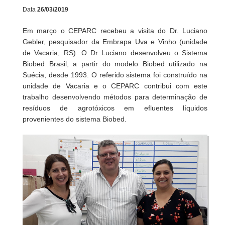
QUALIDADE
Data
26/03/2019
VALORES
SETORES
Em março o CEPARC recebeu a visita do Dr. Luciano
Gebler, pesquisador da Embrapa Uva e Vinho (unidade
POLÍTICAS
ESTRUTURA
de Vacaria, RS). O Dr Luciano desenvolveu o Sistema
Biobed Brasil, a partir do modelo Biobed utilizado na
EQUIPAMENTOS
SERVIÇOS
Suécia, desde 1993. O referido sistema foi construído na
unidade de Vacaria e o CEPARC contribui com este
EQUIPE
PROJETOS
trabalho desenvolvendo métodos para determinação de
resíduos de agrotóxicos em efluentes líquidos
PESQUISA
CONTATO
provenientes do sistema Biobed.
EXTENSÃO
COOPERAÇÃO